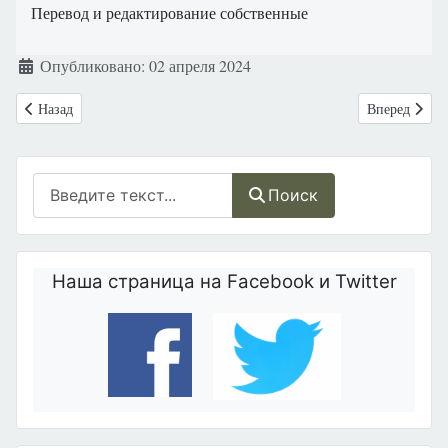
Перевод и редактирование собственные
Информация о материале
Опубликовано: 02 апреля 2024
Предыдущий: Польша: Уполномоченный по Правам Человека профессо
Следующий: П
Назад
Вперед
Поиск
Поиск
Наша страница на Facebook и Twitter