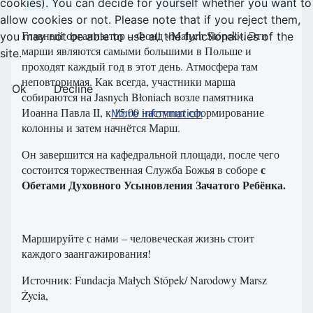
cookies). You can decide for yourself whether you want to
allow cookies or not. Please note that if you reject them,
Главный организатор – Фонд «Małych Stópek». Эти
you may not be able to use all the functionalities of the
марши являются самыми большими в Польше и
site.
проходят каждый год в этот день. Атмосфера там
неповторимая. Как всегда, участники марша
Ok
Decline
собираются на Jasnych Błoniach возле памятника
Иоанна Павла II, к 15:00 наступит сформирование
More information
колонны и затем начнётся Марш.
Он завершится на кафедральной площади, после чего
с
состоится торжественная Служба Божья в соборе
Обетами Духовного Усыновления Зачатого Ребёнка.
Маршируйте с нами – человеческая жизнь стоит
каждого заангажирования!
Источник: Fundacja Małych Stópek/ Narodowy Marsz
Życia,