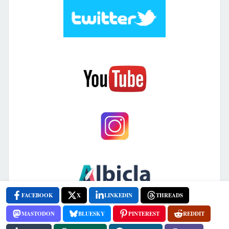
FACEBOOK
X
LINKEDIN
THREADS
MASTODON
BLUESKY
PINTEREST
REDDIT