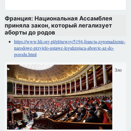
Франция: Национальная Ассамблея
приняла закон, который легализует
аборты до родов
https://www.hli.org.pl/pl/newsy/5194-francja-zgromadzenie-
narodowe-przyjelo-ustawe-legalizujaca-aborcje-az-do-
porodu.html
Зло