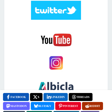
FACEBOOK
X
LINKEDIN
THREADS
MASTODON
BLUESKY
PINTEREST
REDDIT