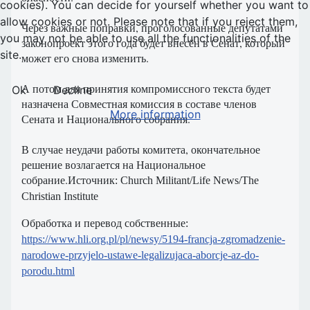
cookies). You can decide for yourself whether you want to
allow cookies or not. Please note that if you reject them,
Через важные поправки, проголосованные депутатами
you may not be able to use all the functionalities of the
законопроект этого года будет внесён в Сенат, который
site.
может его снова изменить.
А потом для принятия компромиссного текста будет
Ok
Decline
назначена Совместная комиссия в составе членов
More information
Сената и Национального собрания.
В случае неудачи работы комитета, окончательное
решение возлагается на Национальное
собрание.
Источник: Church Militant/Life News/The
Christian Institute
Обработка и перевод собственные:
https://www.hli.org.pl/pl/newsy/5194-francja-zgromadzenie-
narodowe-przyjelo-ustawe-legalizujaca-aborcje-az-do-
porodu.html