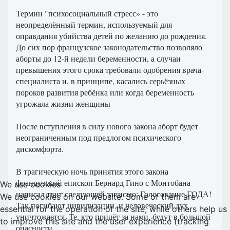
Термин "психосоциальный стресс» - это
неопределённый термин, используемый для
оправдания убийства детей по желанию до рождения.
До сих пор французское законодательство позволяло
аборты до 12-й недели беременности, а случаи
превышения этого срока требовали одобрения врача-
специалиста и, в принципе, касались серьёзных
пороков развития ребёнка или когда беременность
угрожала жизни женщины
После вступления в силу нового закона аборт будет
неограниченным под предлогом психического
дискомфорта.
В трагическую ночь принятия этого закона
французский епископ Бернард Гино с Монтобана
We use cookies
написал твит следующей записью: Голосование ГОДА!
We use cookies on our website. Some of them are
Так погибают цивилизации, и человеческий дух
essential for the operation of the site, while others help us
уничтожается. Те, кто придёт за нами, будут в большой
to improve this site and the user experience (tracking
опасности.