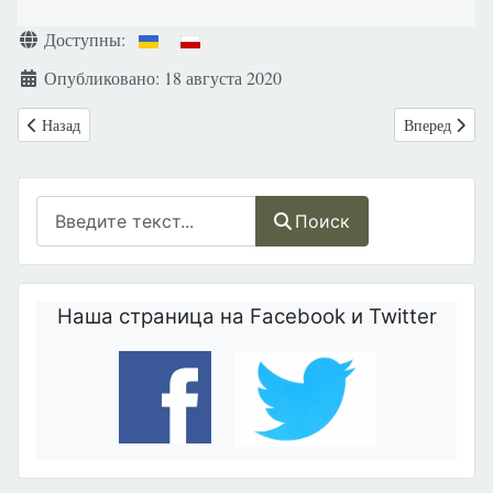
Информация о материале
Доступны:
Опубликовано: 18 августа 2020
Предыдущий: Италия: Позволяет фармакологический аборт без госпи
Следующий: Ч
Назад
Вперед
Поиск
Поиск
Наша страница на Facebook и Twitter