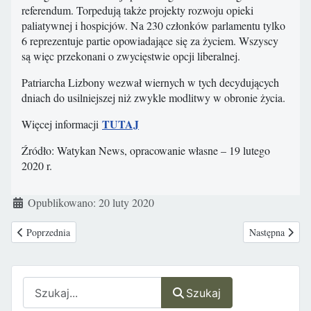
referendum. Torpedują także projekty rozwoju opieki
paliatywnej i hospicjów. Na 230 członków parlamentu tylko
6 reprezentuje partie opowiadające się za życiem. Wszyscy
są więc przekonani o zwycięstwie opcji liberalnej.
Patriarcha Lizbony wezwał wiernych w tych decydujących
dniach do usilniejszej niż zwykle modlitwy w obronie życia.
TUTAJ
Więcej informacji
Źródło: Watykan News, opracowanie własne – 19 lutego
2020 r.
Szczegóły
Opublikowano: 20 luty 2020
Poprzednia strona: Australia: Królewska Komisja bada przypadki dyskrym
Następna strona
Poprzednia
Następna
Szukaj
Szukaj