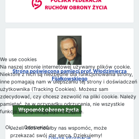
We use cookies
Na naszej stronie internetowej używamy plików cookie.
Strona poświęcona pamięci prof. Włodzimierza
Niektóre z nich są niezbędne dla funkcjonowania strony,
Fijałkowskiego
inne pomagają nam w ulepszaniu tej strony i doświadczeń
użytkownika (Tracking Cookies). Możesz sam
zdecydować, czy chcesz zezwolić na pliki cookie. Należy
pamiętać, że w przypadku odrzucenia, nie wszystkie
funkcje strony mogą być dostępne.
Ok
Odmawiać
Jeżeli ktoś chciałby nas wspomóc, może
przekazać swój dar serca. Dziękujemy!
Dalsze informacje