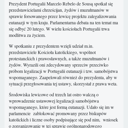
Prezydent Portugalii Marcelo Rebelo de Sousą spotkał się
przedstawicielami chrześcijan, żydów i muzułmanów w
sprawie forsowanego przez lewicę projektu zalegalizowania
eutanazji w tym kraju. Parlamentarna debata na ten temat ma
się odbyć 20 lutego. W wielu kościołach Portugalii trwa
modlitwa za życiem.
W spotkaniu z prezydentem wzięli udział m.in.
przedstawiciele Kościoła katolickiego, wspólnot
protestanckich i prawosławnych, a także muzułmanów i
żydów. Wyrazili oni zdecydowany sprzeciw przeciwko
próbom legalizacji w Portugalii eutanazji i tzw. samobójstwa
wspomaganego. Zaapelowali również do prezydenta, aby w
sytuacji przegłosowania tej ustawy, skorzystał z prawa weta.
Środowiska lewicowe od trzech lat ostro walczą o
wprowadzenie ustawowej legalizacji samobójstwa
wspomaganego, które jest formą eutanazji. Udało się im w
parlamencie zablokować promowany przez biskupów
katolickich i liczne osoby podpisujące się pod nim, wniosek
o zorganizowanie w tej sprawie ogólnonarodowego